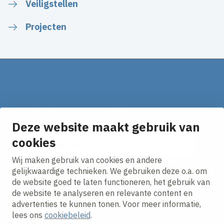
Veiligstellen
Projecten
Op de hoogte blijven van het laatste nieuws?
Ontvang onze nieuws alerts in je mailbox!
Deze website maakt gebruik van
E-mailadres
cookies
Wij maken gebruik van cookies en andere
Ik ga akkoord met het
privacy statement.
gelijkwaardige technieken. We gebruiken deze o.a. om
de website goed te laten functioneren, het gebruik van
de website te analyseren en relevante content en
advertenties te kunnen tonen. Voor meer informatie,
lees ons
cookiebeleid
.