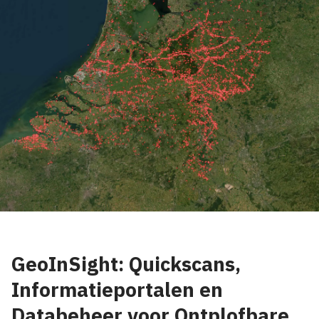
GeoInSight: Quickscans,
Informatieportalen en
Databeheer voor Ontplofbare