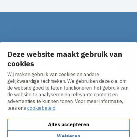
Op de hoogte blijven van het laatste nieuws?
Ontvang onze nieuws alerts in je mailbox!
Deze website maakt gebruik van
cookies
E-mailadres
Wij maken gebruik van cookies en andere
Ik ga akkoord met het
privacy statement.
gelijkwaardige technieken. We gebruiken deze o.a. om
de website goed te laten functioneren, het gebruik van
de website te analyseren en relevante content en
advertenties te kunnen tonen. Voor meer informatie,
lees ons
cookiebeleid
.
Alles accepteren
Cookies aanpassen
Cookie beleid
Privacy policy
Responsible disclosure
Weigeren