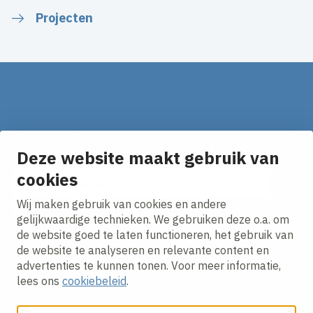
Projecten
Op de hoogte blijven van het laatste nieuws?
Ontvang onze nieuws alerts in je mailbox!
Deze website maakt gebruik van
E-mailadres
cookies
Wij maken gebruik van cookies en andere
Ik ga akkoord met het
privacy statement.
gelijkwaardige technieken. We gebruiken deze o.a. om
de website goed te laten functioneren, het gebruik van
de website te analyseren en relevante content en
advertenties te kunnen tonen. Voor meer informatie,
lees ons
cookiebeleid
.