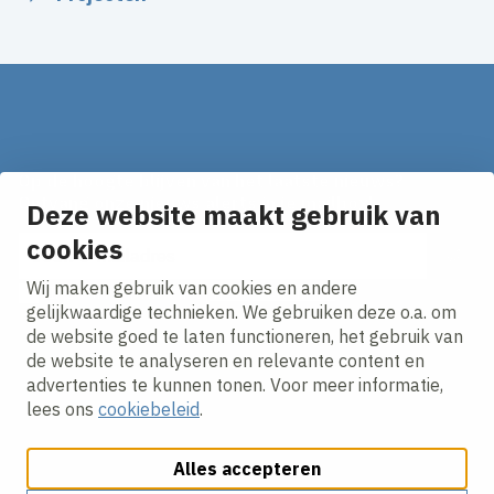
Op de hoogte blijven van het laatste nieuws?
Ontvang onze nieuws alerts in je mailbox!
Deze website maakt gebruik van
E-mailadres
cookies
Wij maken gebruik van cookies en andere
Ik ga akkoord met het
privacy statement.
gelijkwaardige technieken. We gebruiken deze o.a. om
de website goed te laten functioneren, het gebruik van
de website te analyseren en relevante content en
advertenties te kunnen tonen. Voor meer informatie,
lees ons
cookiebeleid
.
Alles accepteren
Cookies aanpassen
Cookie beleid
Privacy policy