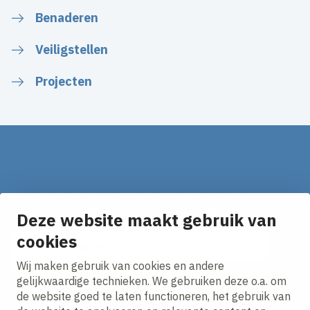
Benaderen
Veiligstellen
Projecten
Op de hoogte blijven van het laatste nieuws?
Ontvang onze nieuws alerts in je mailbox!
Deze website maakt gebruik van
E-mailadres
cookies
Wij maken gebruik van cookies en andere
Ik ga akkoord met het
privacy statement.
gelijkwaardige technieken. We gebruiken deze o.a. om
de website goed te laten functioneren, het gebruik van