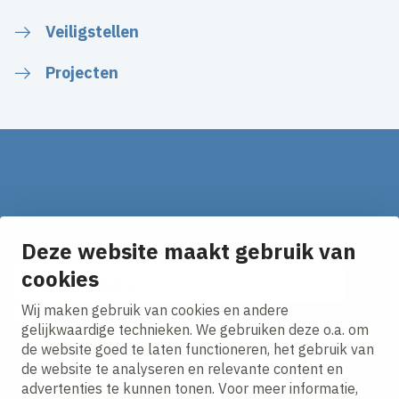
Veiligstellen
Projecten
Op de hoogte blijven van het laatste nieuws?
Ontvang onze nieuws alerts in je mailbox!
Deze website maakt gebruik van
E-mailadres
cookies
Wij maken gebruik van cookies en andere
Ik ga akkoord met het
privacy statement.
gelijkwaardige technieken. We gebruiken deze o.a. om
de website goed te laten functioneren, het gebruik van
de website te analyseren en relevante content en
advertenties te kunnen tonen. Voor meer informatie,