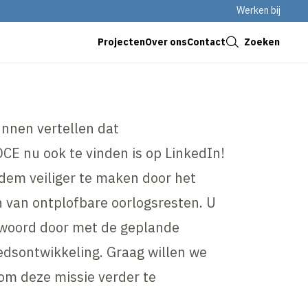
Werken bij
Sluiten
Zoeken
Projecten
Over ons
Contact
unnen vertellen dat
CE nu ook te vinden is op LinkedIn!
dem veiliger te maken door het
 van ontplofbare oorlogsresten. U
twoord door met de geplande
dsontwikkeling. Graag willen we
om deze missie verder te