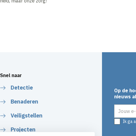
heid, maar onze zorg!
Snel naar
Detectie
Op de ho
nieuws al
Benaderen
E-mailadr
Veiligstellen
Ik ga 
Projecten