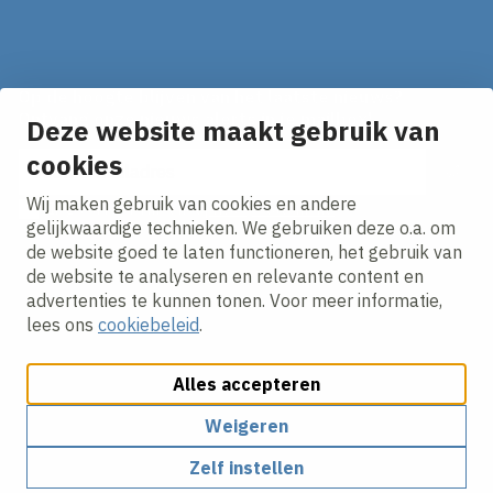
Op de hoogte blijven van het laatste nieuws?
Ontvang onze nieuws alerts in je mailbox!
Deze website maakt gebruik van
E-mailadres
cookies
Wij maken gebruik van cookies en andere
Ik ga akkoord met het
privacy statement.
gelijkwaardige technieken. We gebruiken deze o.a. om
de website goed te laten functioneren, het gebruik van
de website te analyseren en relevante content en
advertenties te kunnen tonen. Voor meer informatie,
lees ons
cookiebeleid
.
Alles accepteren
Cookies aanpassen
Cookie beleid
Privacy policy
Responsible disclosure
Weigeren
Zelf instellen