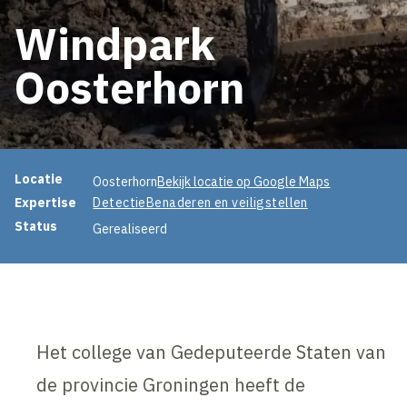
Windpark
Oosterhorn
Projectinformatie
Locatie
Oosterhorn
Bekijk locatie op Google Maps
Expertise
Detectie
Benaderen en veiligstellen
Status
Gerealiseerd
Het college van Gedeputeerde Staten van
de provincie Groningen heeft de